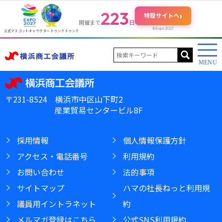
223
›
特設サイトへ
日
開催まで
©Expo 2027
公式マスコットキャラクター トゥンクトゥンク
〒231-8524 横浜市中区山下町2
産業貿易センタービル8F
採用情報
個人情報保護方針
アクセス・電話番号
利用規約
お問い合わせ
法的事項
サイトマップ
ハマの社長ねっと利用規
議員用イントラネット
約
メルマガ登録はこちら
公式SNS利用規約