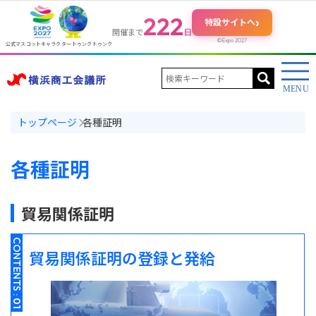
222
›
特設サイトへ
日
開催まで
©Expo 2027
公式マスコットキャラクター トゥンクトゥンク
トップページ
各種証明
各種証明
貿易関係証明
CONTENTS :
貿易関係証明の登録と発給
01