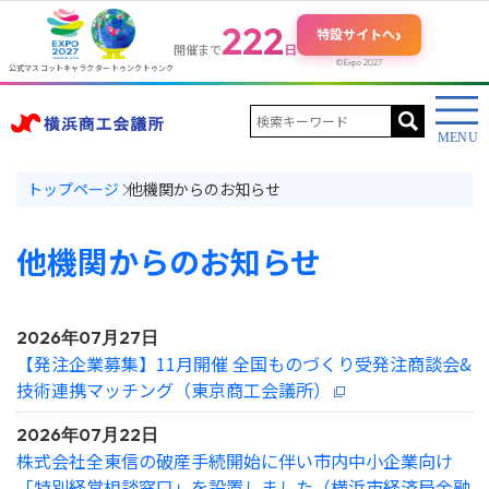
222
›
特設サイトへ
日
開催まで
©Expo 2027
公式マスコットキャラクター トゥンクトゥンク
トップページ
他機関からのお知らせ
他機関からのお知らせ
2026年07月27日
【発注企業募集】11月開催 全国ものづくり受発注商談会&
技術連携マッチング（東京商工会議所）
2026年07月22日
株式会社全東信の破産手続開始に伴い市内中小企業向け
「特別経営相談窓口」を設置しました（横浜市経済局金融