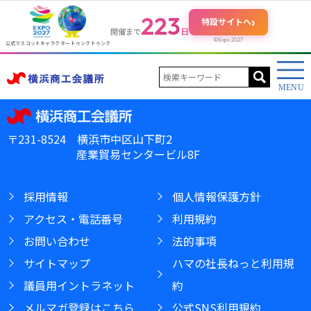
223
›
特設サイトへ
日
開催まで
©Expo 2027
公式マスコットキャラクター トゥンクトゥンク
〒231-8524 横浜市中区山下町2
産業貿易センタービル8F
採用情報
個人情報保護方針
アクセス・電話番号
利用規約
お問い合わせ
法的事項
サイトマップ
ハマの社長ねっと利用規
議員用イントラネット
約
メルマガ登録はこちら
公式SNS利用規約